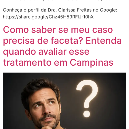
Conheça o perfil da Dra. Clarissa Freitas no Google:
https://share.google/Chz45H59RFlJr10hX
Como saber se meu caso
precisa de faceta? Entenda
quando avaliar esse
tratamento em Campinas